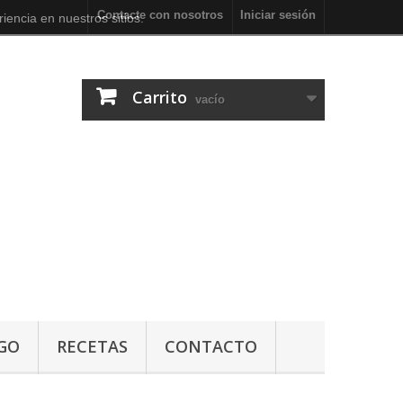
Contacte con nosotros
Iniciar sesión
iencia en nuestros sitios.
Carrito
vacío
GO
RECETAS
CONTACTO