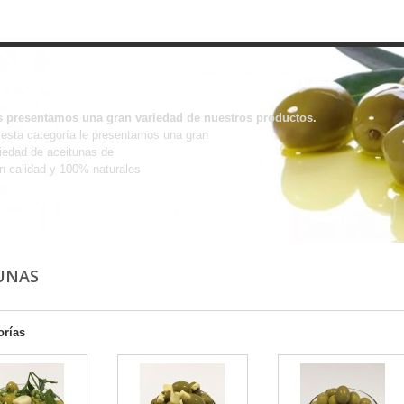
ACEITUNAS
s presentamos una gran variedad de nuestros productos.
esta categoría le presentamos una gran
iedad de aceitunas de
n calidad y 100% naturales
UNAS
orías