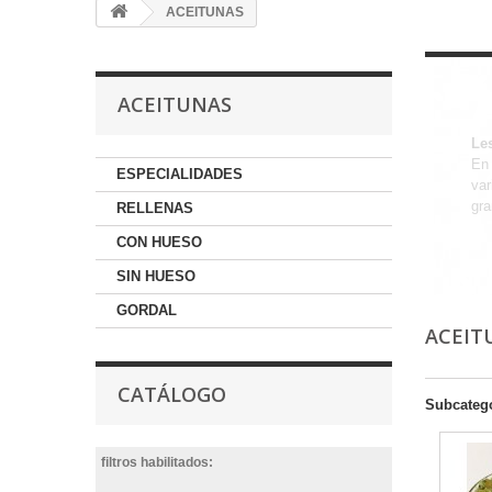
ACEITUNAS
ACEITUNAS
Le
En 
ESPECIALIDADES
var
gra
RELLENAS
CON HUESO
SIN HUESO
GORDAL
ACEIT
CATÁLOGO
Subcateg
filtros habilitados: