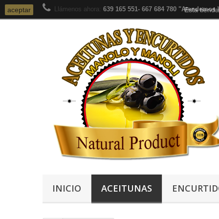
Llámenos ahora:
639 165 551- 667 684 780 "Atendemos
aceptar
Esta tienda
INICIO
ACEITUNAS
ENCURTID