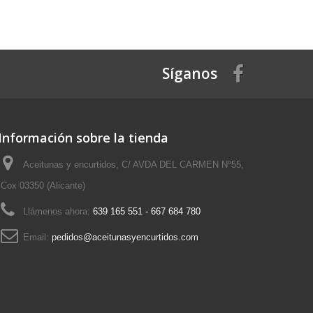
Síganos
Información sobre la tienda
Aceitunas y encurtidos, C/ AVDA DEL CARMEN Nº55,
Cox 03350 (Alicante)
Llámenos ahora:
639 165 551 - 667 684 780
Email:
pedidos@aceitunasyencurtidos.com