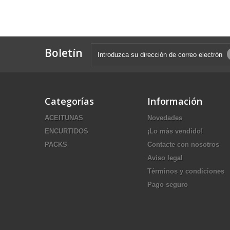
Boletín
Categorías
Información
ACEITUNAS
Novedades
ENCURTIDOS
¡Lo más vendido!
PACKS
Contacte con nosotros
Aviso legal
Términos y condiciones
Pago seguro