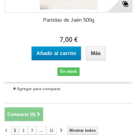
Partidas de Jaén 500g
7,00 €
Añadir al carrito
Más
En stock
Agregar para comparar
Comparar (
0
)
1
2
3
...
11
Mostrar todos